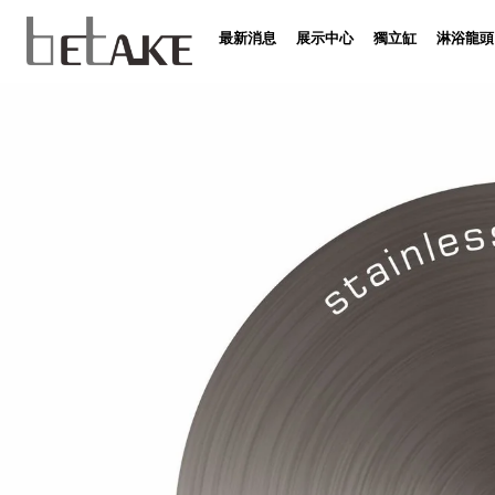
最新消息
展示中心
獨立缸
淋浴龍頭