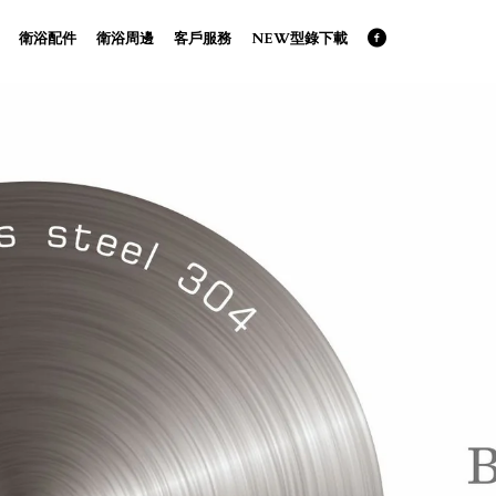
衛浴配件
衛浴周邊
客戶服務
NEW型錄下載